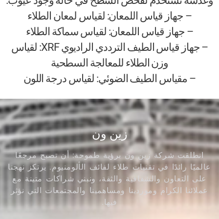
وعدسة تستخدم لفحص السطح في حالة وجود عيوب.
– جهاز قياس اللمعان: لقياس لمعان الطلاء
– جهاز قياس اللمعان: لقياس سماكة الطلاء
– جهاز قياس الطيف الترددي الراديوي XRF: لقياس
وزن الطلاء للمعالجة السطحية
– مقياس الطيف الضوئي: لقياس درجة اللون
زين ون
انطلقت شركة زين ون برؤية طموحة: أن تصبح مرجعًا
عالميًا رائدًا في تقنيات طلاء لفائف الألومنيوم. يرتكز نهجنا
على التعاون والشفافية والثقة، ونبني شراكات متينة مع
عملائنا الكرام وموردينا ومساهمينا والمجتمعات التي نؤثر
فيها.