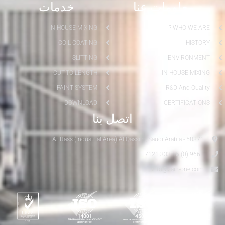
معلومات عنا
خدمات
IN-HOUSE MIXING
WHO WE ARE ?
COIL COATING
HISTORY
SLITTING
ENVIRONMENT
CUT-TO-LENGTH
IN-HOUSE MIXING
PAINT SYSTEM
R&D And Quality
DOWNLOAD
CERTIFICATIONS
اتصل بنا
Ar Rass (Industrial Area) Al Qassim, Saudi Arabia - 58871.
+966 (0) 16 333 7121
info@zain-one.com