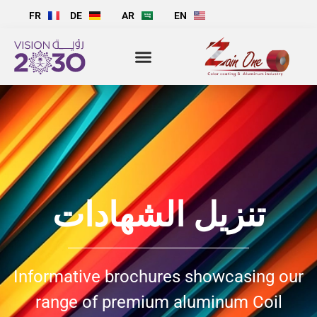
FR
DE
AR
EN
تنزيل الشهادات
Informative brochures showcasing our
range of premium aluminum Coil