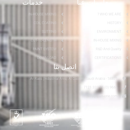
معلومات عنا
خدمات
IN-HOUSE MIXING
WHO WE ARE ?
COIL COATING
HISTORY
SLITTING
ENVIRONMENT
CUT-TO-LENGTH
IN-HOUSE MIXING
PAINT SYSTEM
R&D And Quality
DOWNLOAD
CERTIFICATIONS
اتصل بنا
Ar Rass (Industrial Area) Al Qassim, Saudi Arabia - 58871.
+966 (0) 16 333 7121
info@zain-one.com