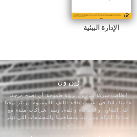
الإدارة البيئية
زين ون
انطلقت شركة زين ون برؤية طموحة: أن تصبح مرجعًا
عالميًا رائدًا في تقنيات طلاء لفائف الألومنيوم. يرتكز نهجنا
على التعاون والشفافية والثقة، ونبني شراكات متينة مع
عملائنا الكرام وموردينا ومساهمينا والمجتمعات التي نؤثر
فيها.