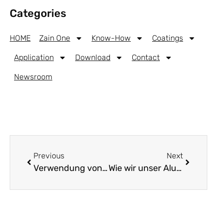
Categories
HOME
Zain One
Know-How
Coatings
Application
Download
Contact
Newsroom
Previous
Next
Verwendung von Aluminium-Spaltband und die Vorteile unserer neuesten Aluminium-Spaltband-Produktionslinie
Wie wir unser Aluminiumband mit unserer modernen Spaltmaschinentechnologie spalten