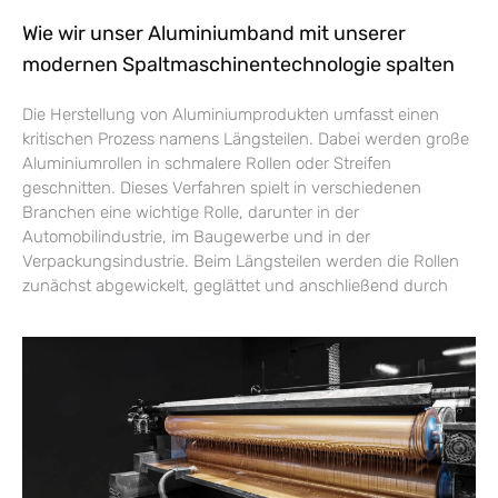
Wie wir unser Aluminiumband mit unserer
modernen Spaltmaschinentechnologie spalten
Die Herstellung von Aluminiumprodukten umfasst einen
kritischen Prozess namens Längsteilen. Dabei werden große
Aluminiumrollen in schmalere Rollen oder Streifen
geschnitten. Dieses Verfahren spielt in verschiedenen
Branchen eine wichtige Rolle, darunter in der
Automobilindustrie, im Baugewerbe und in der
Verpackungsindustrie. Beim Längsteilen werden die Rollen
zunächst abgewickelt, geglättet und anschließend durch