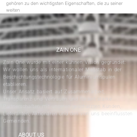
gehören zu den wichtigsten Eigenschaften, die zu seiner
weiten
ZAIN ONE
Zain One wurde mit einer kühnen Vision gegründet:
Wir wollen uns als internationaler Maßstab in der
Beschichtungstechnologie für Aluminiumspulen
etablieren.
Unser Ansatz basiert auf Zusammenarbeit,
Transparenz und Vertrauen und fördert starke
Partnerschaften mit unseren geschätzten Kunden,
Lieferanten, Aktionären und den von uns beeinflussten
Gemeinden.
ABOUT US
SERVICES