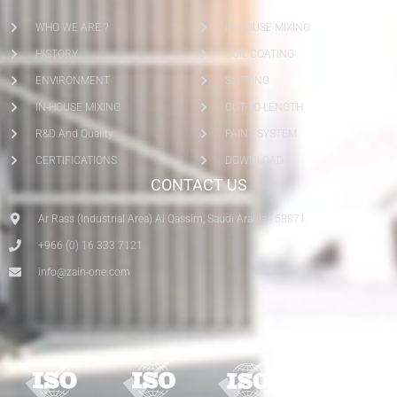
WHO WE ARE ?
IN-HOUSE MIXING
HISTORY
COIL COATING
ENVIRONMENT
SLITTING
IN-HOUSE MIXING
CUT-TO-LENGTH
R&D And Quality
PAINT SYSTEM
CERTIFICATIONS
DOWNLOAD
CONTACT US
Ar Rass (Industrial Area) Al Qassim, Saudi Arabia - 58871.
+966 (0) 16 333 7121
info@zain-one.com