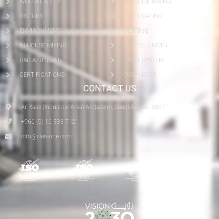
WHO WE ARE ?
IN-HOUSE MIXING
HISTORY
COIL COATING
ENVIRONMENT
SLITTING
IN-HOUSE MIXING
CUT-TO-LENGTH
R&D And Quality
PAINT SYSTEM
CERTIFICATIONS
DOWNLOAD
CONTACT US
Ar Rass (Industrial Area) Al Qassim, Saudi Arabia - 58871.
+966 (0) 16 333 7121
info@zain-one.com