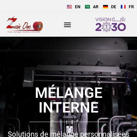
EN
AR
DE
FR
MÉLANGE
INTERNE
Solutions de mélange personnalisées