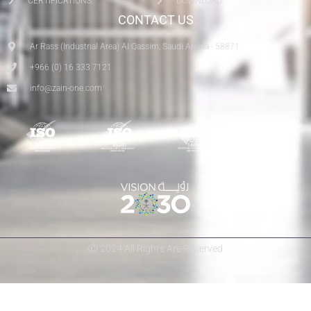
CERTIFICATIONS
DOWNLOAD
CONTACT US
Ar Rass (Industrial Area) Al Qassim, Saudi Arabia - 58871.
+966 (0) 16 333 7121
info@zain-one.com
Ⓒ 2024 All Rights Are Reserved