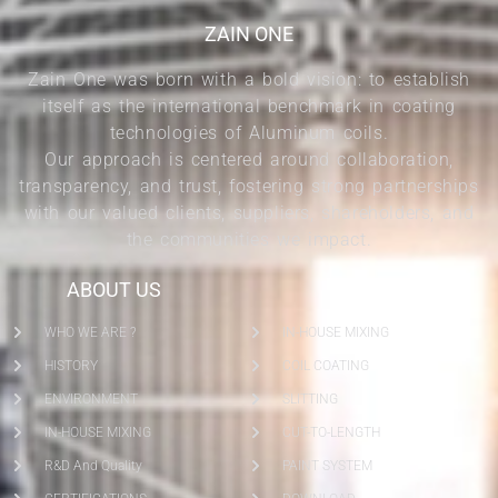
ZAIN ONE
Zain One was born with a bold vision: to establish
itself as the international benchmark in coating
technologies of Aluminum coils.
Our approach is centered around collaboration,
transparency, and trust, fostering strong partnerships
with our valued clients, suppliers, shareholders, and
the communities we impact.
ABOUT US
SERVICES
WHO WE ARE ?
IN-HOUSE MIXING
HISTORY
COIL COATING
ENVIRONMENT
SLITTING
IN-HOUSE MIXING
CUT-TO-LENGTH
R&D And Quality
PAINT SYSTEM